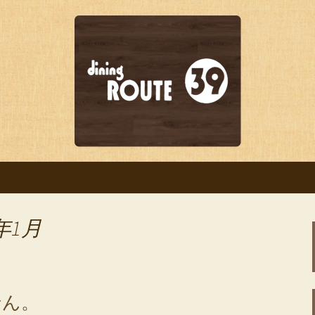
ー「dining ROUTE39（ダイニング
宴会や女子会、結婚式の二次会など様々
ROUTE39のブログ
年1月
せん。